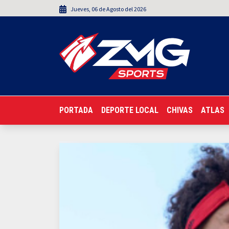
Jueves
,
06
de
Agosto
del 2026
PORTADA
DEPORTE LOCAL
CHIVAS
ATLAS