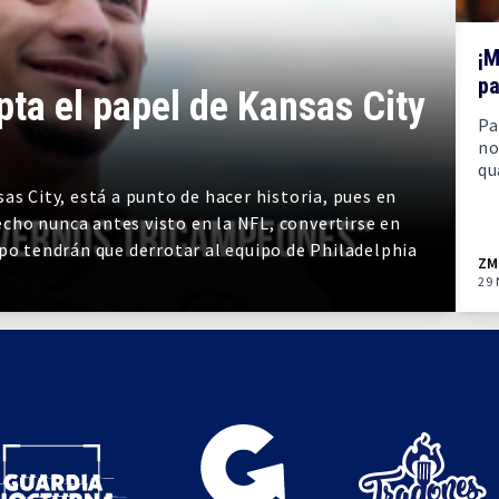
¡M
pa
ta el papel de Kansas City
Pa
no
qu
as City, está a punto de hacer historia, pues en
cho nunca antes visto en la NFL, convertirse en
ipo tendrán que derrotar al equipo de Philadelphia
ZM
29 