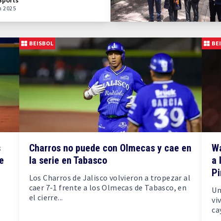
Sports
n 2025
BEISBOL
BE
s
Charros no puede con Olmecas y cae en
Wa
e
la serie en Tabasco
a 
Pi
Los Charros de Jalisco volvieron a tropezar al
caer 7-1 frente a los Olmecas de Tabasco, en
Un
el cierre...
vi
ca