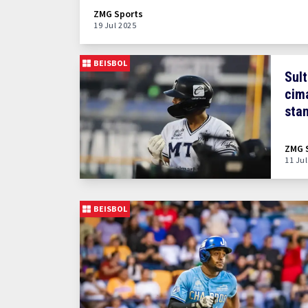
ZMG Sports
19 Jul 2025
BEISBOL
Sult
cim
stan
juli
ZMG 
11 Ju
BEISBOL