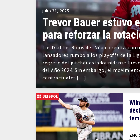
julio 31, 2025
Trevor Bauer estuvo e
para reforzar la rotac
Los Diablos Rojos del México realizaron 
lanzadores rumbo a los playoffs de la Lig
regreso del pitcher estadounidense Tre
del Año 2024. Sin embargo, el movimien
contractuales […]
BEISBOL
Wil
déci
tem
ZMG 