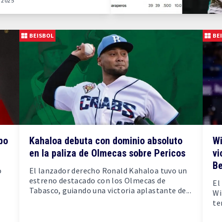
l 2025
BEISBOL
BE
po
Kahaloa debuta con dominio absoluto
Wi
en la paliza de Olmecas sobre Pericos
vi
Be
o
El lanzador derecho Ronald Kahaloa tuvo un
estreno destacado con los Olmecas de
El
Tabasco, guiando una victoria aplastante de...
Wi
te