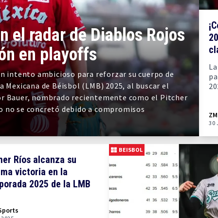
¡C
n el radar de Diablos Rojos
20
cl
ión en playoffs
La
un intento ambicioso para reforzar su cuerpo de
pa
a Mexicana de Béisbol (LMB) 2025, al buscar el
20
vor Bauer, nombrado recientemente como el Pitcher
to no se concretó debido a compromisos
ZM
30 
BEISBOL
mer Ríos alcanza su
ma victoria en la
porada 2025 de la LMB
Sports