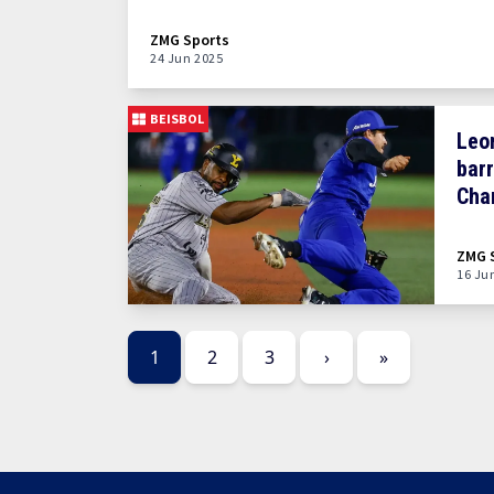
ZMG Sports
24 Jun 2025
BEISBOL
Leo
barr
Char
dra
ZMG 
16 Ju
1
2
3
›
»