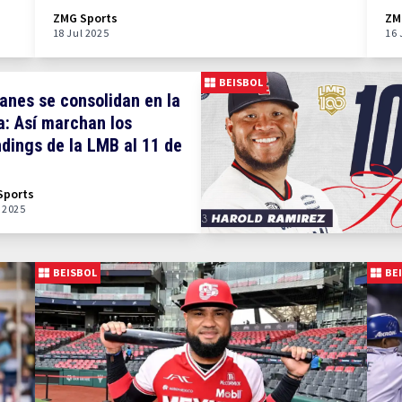
ZMG Sports
ZM
18 Jul 2025
16 
BEISBOL
anes se consolidan en la
a: Así marchan los
dings de la LMB al 11 de
o
Sports
l 2025
BEISBOL
BE