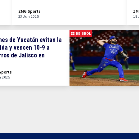
ZMG Sports
ZM
23 Jun 2025
18 
BEISBOL
nes de Yucatán evitan la
ida y vencen 10-9 a
ros de Jalisco en
mático cierre
Sports
n 2025