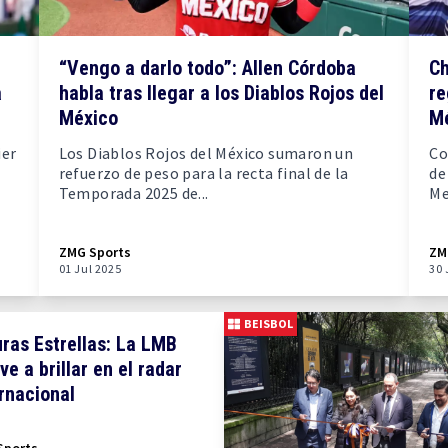
“Vengo a darlo todo”: Allen Córdoba
Ch
a
habla tras llegar a los Diablos Rojos del
re
México
M
ier
Los Diablos Rojos del México sumaron un
Co
refuerzo de peso para la recta final de la
de
Temporada 2025 de...
Me
ZMG Sports
ZM
01 Jul 2025
30 
BEISBOL
ras Estrellas: La LMB
ve a brillar en el radar
rnacional