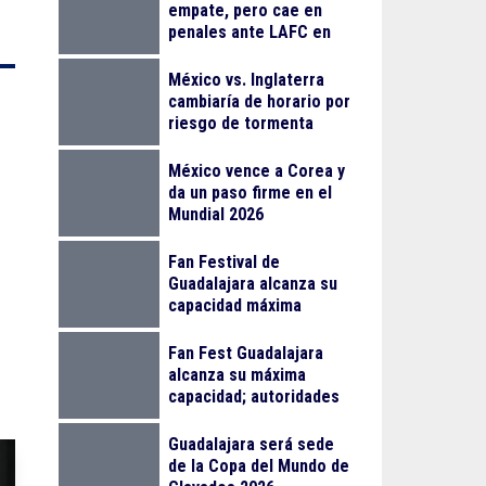
empate, pero cae en
penales ante LAFC en
su debut en Leagues
Cup
México vs. Inglaterra
cambiaría de horario por
riesgo de tormenta
eléctrica
México vence a Corea y
da un paso firme en el
Mundial 2026
Fan Festival de
Guadalajara alcanza su
capacidad máxima
Fan Fest Guadalajara
alcanza su máxima
capacidad; autoridades
llaman a planear la visita
Guadalajara será sede
de la Copa del Mundo de