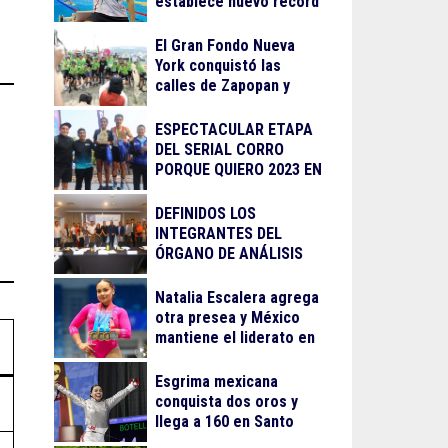
establece nuevo récord
El Gran Fondo Nueva
York conquistó las
calles de Zapopan y
Guadalajara
ESPECTACULAR ETAPA
DEL SERIAL CORRO
PORQUE QUIERO 2023 EN
LA BARRANCA DE
OBLATOS
DEFINIDOS LOS
INTEGRANTES DEL
ÓRGANO DE ANÁLISIS
PARA EL
RECONOCIMIENTO AL
Natalia Escalera agrega
MÉRITO DEPORTIVO
otra presea y México
2023
mantiene el liderato en
Santo Domingo 2026
Esgrima mexicana
conquista dos oros y
llega a 160 en Santo
Domingo