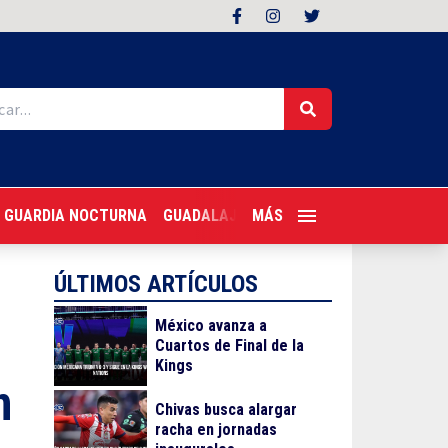
GUARDIA NOCTURNA
GUADALAJARA FOLLOW
MÁS
TRAGONES PER
ÚLTIMOS ARTÍCULOS
México avanza a
Cuartos de Final de la
Kings
n
Chivas busca alargar
racha en jornadas