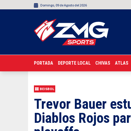
Domingo
,
09
de
Agosto
del 2026
PORTADA
DEPORTE LOCAL
CHIVAS
ATLAS
BEISBOL
Trevor Bauer estu
Diablos Rojos par