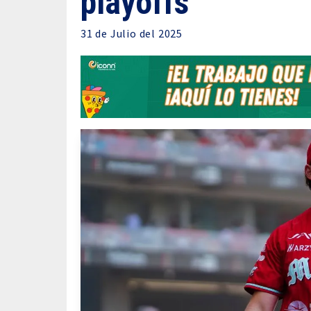
playoffs
31 de
Julio
del 2025