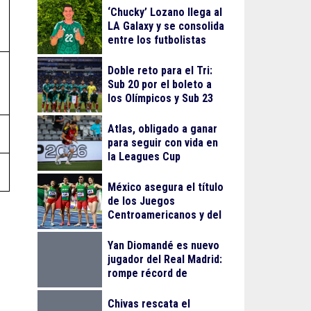
‘Chucky’ Lozano llega al
LA Galaxy y se consolida
entre los futbolistas
mejor pagados de la
MLS
Doble reto para el Tri:
Sub 20 por el boleto a
los Olímpicos y Sub 23
por el oro en Juegos
Centroamericanos
Atlas, obligado a ganar
para seguir con vida en
la Leagues Cup
México asegura el título
de los Juegos
Centroamericanos y del
Caribe 2026
Yan Diomandé es nuevo
jugador del Real Madrid:
rompe récord de
traspaso de Cristiano
Ronaldo
Chivas rescata el