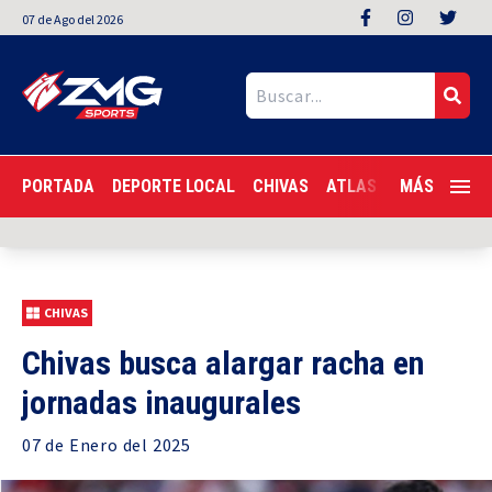
07
de
Ago
del 2026
PORTADA
DEPORTE LOCAL
CHIVAS
ATLAS
LIGA MX
MÁS
F
CHIVAS
Chivas busca alargar racha en
jornadas inaugurales
07 de
Enero
del 2025