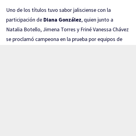
Uno de los títulos tuvo sabor jalisciense con la
participación de
Diana González
, quien junto a
Natalia Botello, Jimena Torres y Friné Vanessa Chávez
se proclamó campeona en la prueba por equipos de
sable femenil.
El camino al oro comenzó con una contundente
victoria de
45-17 sobre El Salvador
en los Cuartos de
Final. Posteriormente, las mexicanas superaron a las
anfitrionas de República Dominicana por
45-33
en
Semifinales.
La Final ante Venezuela fue de auténtico alarido.