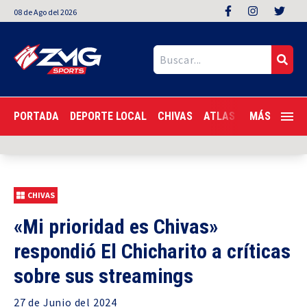
08
de
Ago
del 2026
PORTADA
DEPORTE LOCAL
CHIVAS
ATLAS
LIGA MX
MÁS
F
CHIVAS
«Mi prioridad es Chivas»
respondió El Chicharito a críticas
sobre sus streamings
27 de
Junio
del 2024