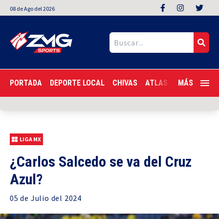
08
de
Ago
del 2026
PORTADA
DEPORTE LOCAL
CHIVAS
ATLAS
LIGA MX
MÁS
F
LIGA MX
¿Carlos Salcedo se va del Cruz
Azul?
05 de
Julio
del 2024