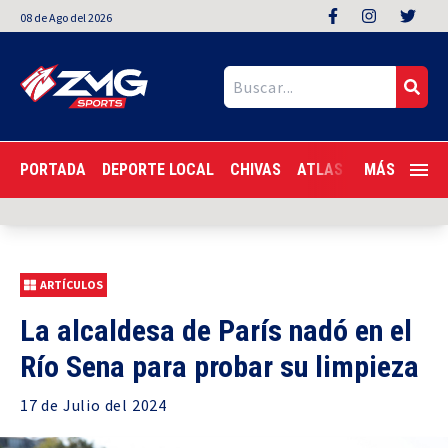
08
de
Ago
del 2026
PORTADA
DEPORTE LOCAL
CHIVAS
ATLAS
LIGA MX
MÁS
F
ARTÍCULOS
La alcaldesa de París nadó en el
Río Sena para probar su limpieza
17 de
Julio
del 2024