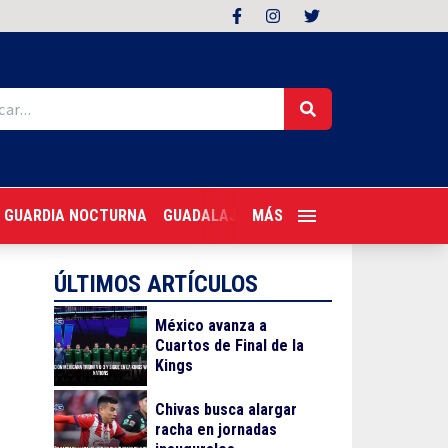
GUARDIA NOCTURNA
GUADALAJARA FOLLOW
MÁS
TRAGONES PER
ÚLTIMOS ARTÍCULOS
México avanza a
Cuartos de Final de la
Kings
Chivas busca alargar
racha en jornadas