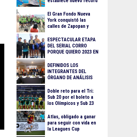
establece nuevo récord
El Gran Fondo Nueva
York conquistó las
calles de Zapopan y
Guadalajara
ESPECTACULAR ETAPA
DEL SERIAL CORRO
PORQUE QUIERO 2023 EN
LA BARRANCA DE
OBLATOS
DEFINIDOS LOS
INTEGRANTES DEL
ÓRGANO DE ANÁLISIS
PARA EL
RECONOCIMIENTO AL
Doble reto para el Tri:
MÉRITO DEPORTIVO
Sub 20 por el boleto a
2023
los Olímpicos y Sub 23
por el oro en Juegos
Centroamericanos
Atlas, obligado a ganar
para seguir con vida en
la Leagues Cup