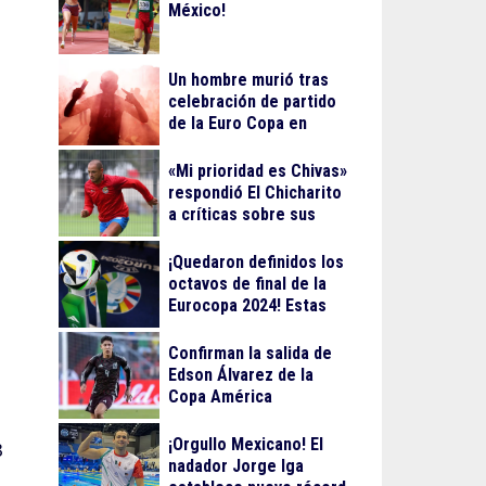
México!
Un hombre murió tras
celebración de partido
de la Euro Copa en
Berlín
«Mi prioridad es Chivas»
respondió El Chicharito
a críticas sobre sus
streamings
¡Quedaron definidos los
octavos de final de la
Eurocopa 2024! Estas
serán las fechas
Confirman la salida de
Edson Álvarez de la
Copa América
¡Orgullo Mexicano! El
3
nadador Jorge Iga