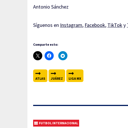
Antonio Sánchez
Síguenos en
Instagram
,
Facebook
,
TikTok
y
Comparte esto:
ATLAS
JUÁREZ
LIGA MX
FUTBOL INTERNACIONAL