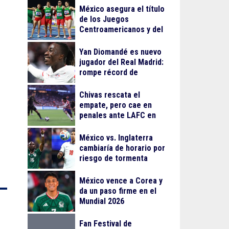
México asegura el título
de los Juegos
Centroamericanos y del
Caribe 2026
Yan Diomandé es nuevo
jugador del Real Madrid:
rompe récord de
traspaso de Cristiano
Ronaldo
Chivas rescata el
empate, pero cae en
penales ante LAFC en
su debut en Leagues
Cup
México vs. Inglaterra
cambiaría de horario por
riesgo de tormenta
eléctrica
México vence a Corea y
da un paso firme en el
Mundial 2026
Fan Festival de