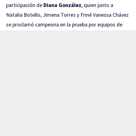
participación de
Diana González
, quien junto a
Natalia Botello, Jimena Torres y Friné Vanessa Chávez
se proclamó campeona en la prueba por equipos de
sable femenil.
El camino al oro comenzó con una contundente
victoria de
45-17 sobre El Salvador
en los Cuartos de
Final. Posteriormente, las mexicanas superaron a las
anfitrionas de República Dominicana por
45-33
en
Semifinales.
La Final ante Venezuela fue de auténtico alarido.
México llegó a estar abajo
20-10
, pero reaccionó con
un espectacular parcial de 15-3 en el quinto relevo. En