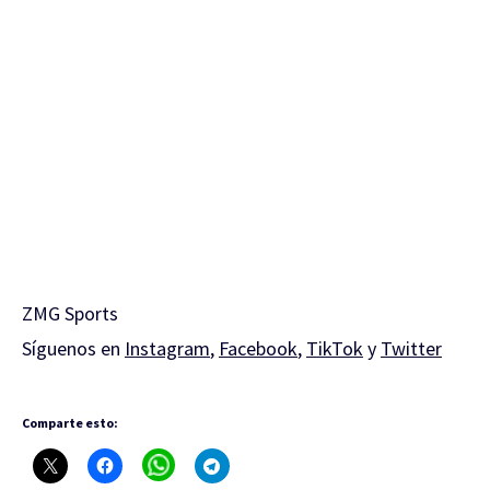
CAMPEONATO PANAMERICANO DE GIMNASIA
RÍTMICA
ZMG Sports
Síguenos en
Instagram
,
Facebook
,
TikTok
y
Twitter
Comparte esto: