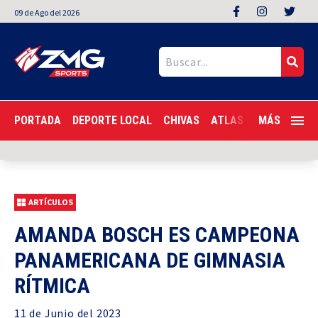
09
de
Ago
del 2026
PORTADA
DEPORTE LOCAL
CHIVAS
ATLAS
LIGA MX
MÁS
F
ARTÍCULOS
AMANDA BOSCH ES CAMPEONA
PANAMERICANA DE GIMNASIA
RÍTMICA
11 de
Junio
del 2023