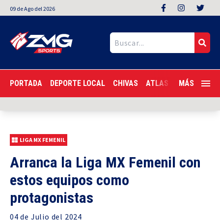
09
de
Ago
del 2026
PORTADA
DEPORTE LOCAL
CHIVAS
ATLAS
LIGA MX
MÁS
F
LIGA MX FEMENIL
Arranca la Liga MX Femenil con
estos equipos como
protagonistas
04 de
Julio
del 2024