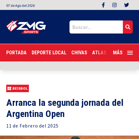
07
de
Ago
del 2026
PORTADA
DEPORTE LOCAL
CHIVAS
ATLAS
LIGA MX
MÁS
F
BEISBOL
Arranca la segunda jornada del
Argentina Open
11 de
Febrero
del 2025