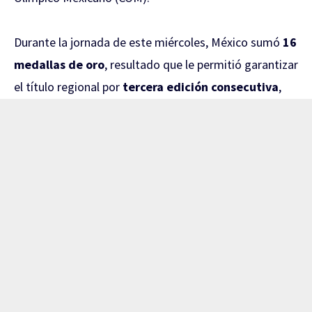
Durante la jornada de este miércoles, México sumó
16
medallas de oro
, resultado que le permitió garantizar
el título regional por
tercera edición consecutiva
,
consolidando su dominio en la justa deportiva.
Además, la delegación se encuentra a solo seis
preseas doradas de igualar las 145 obtenidas en San
Salvador 2023.
Entre los resultados destacados sobresalieron los
triunfos de
Frania Tejeda
, quien conquistó el oro en
espada femenil, y
Brandon Romo
, que se quedó con
el primer lugar en sable varonil, ambos dentro de la
disciplina de esgrima.