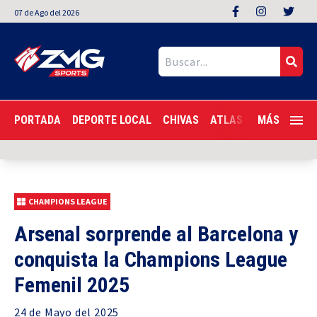
07
de
Ago
del 2026
PORTADA
DEPORTE LOCAL
CHIVAS
ATLAS
LIGA MX
MÁS
F
CHAMPIONS LEAGUE
Arsenal sorprende al Barcelona y
conquista la Champions League
Femenil 2025
24 de
Mayo
del 2025