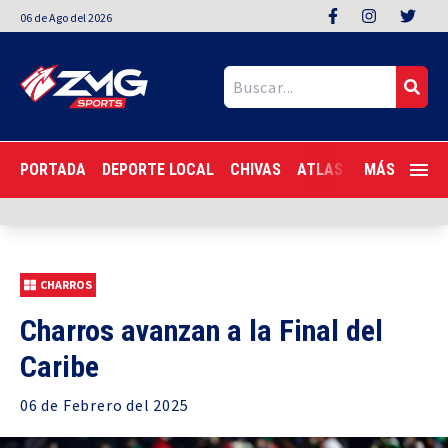
06
de
Ago
del 2026
PORTADA
DEPORTE LOCAL
CHIVAS
ATLAS
LIGA MX
MÁS
F
CHARROS
Charros avanzan a la Final del
Caribe
06 de
Febrero
del 2025