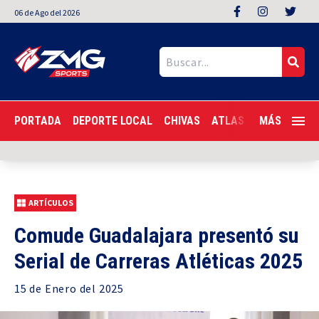
06
de
Ago
del 2026
PORTADA
DEPORTE LOCAL
CHIVAS
ATLAS
LIGA MX
MÁS
F
ARTÍCULOS
Comude Guadalajara presentó su
Serial de Carreras Atléticas 2025
15 de
Enero
del 2025