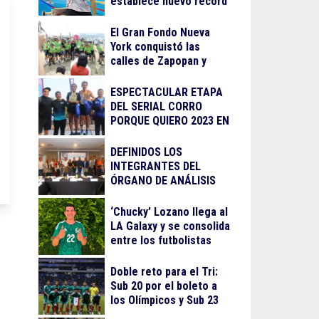
establece nuevo récord
El Gran Fondo Nueva
York conquistó las
calles de Zapopan y
Guadalajara
ESPECTACULAR ETAPA
DEL SERIAL CORRO
PORQUE QUIERO 2023 EN
LA BARRANCA DE
OBLATOS
DEFINIDOS LOS
INTEGRANTES DEL
ÓRGANO DE ANÁLISIS
PARA EL
RECONOCIMIENTO AL
‘Chucky’ Lozano llega al
MÉRITO DEPORTIVO
LA Galaxy y se consolida
2023
entre los futbolistas
mejor pagados de la
MLS
Doble reto para el Tri:
Sub 20 por el boleto a
los Olímpicos y Sub 23
por el oro en Juegos