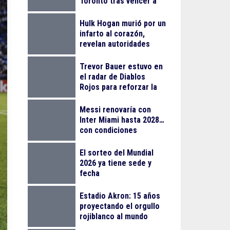
Toronto tras vencer a
Mensik
Hulk Hogan murió por un
infarto al corazón,
revelan autoridades
Trevor Bauer estuvo en
el radar de Diablos
Rojos para reforzar la
rotación en playoffs
Messi renovaría con
Inter Miami hasta 2028…
con condiciones
El sorteo del Mundial
2026 ya tiene sede y
fecha
Estadio Akron: 15 años
proyectando el orgullo
rojiblanco al mundo