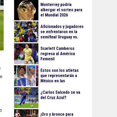
Monterrey podría
albergar el sorteo para
el Mundial 2026
Aficionados y jugadores
se enfrentaron en la
semifinal Uruguay vs.
Colombia
Scarlett Camberos
regresa al América
Femenil
e
Estos son los atletas
que representarán a
en
México en las
olimpiadas de París
¿Carlos Salcedo se va
del Cruz Azul?
o
¡Oro y bronce para