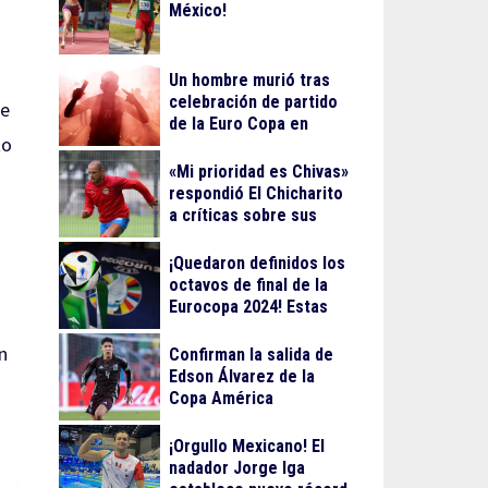
México!
Un hombre murió tras
celebración de partido
se
de la Euro Copa en
to
Berlín
«Mi prioridad es Chivas»
respondió El Chicharito
a críticas sobre sus
streamings
¡Quedaron definidos los
octavos de final de la
Eurocopa 2024! Estas
serán las fechas
n
Confirman la salida de
Edson Álvarez de la
Copa América
¡Orgullo Mexicano! El
nadador Jorge Iga