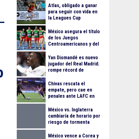
Centroamericanos
Atlas, obligado a ganar
para seguir con vida en
la Leagues Cup
México asegura el título
de los Juegos
Centroamericanos y del
Caribe 2026
Yan Diomandé es nuevo
jugador del Real Madrid:
o
rompe récord de
traspaso de Cristiano
Ronaldo
Chivas rescata el
empate, pero cae en
penales ante LAFC en
su debut en Leagues
Cup
México vs. Inglaterra
cambiaría de horario por
riesgo de tormenta
eléctrica
México vence a Corea y