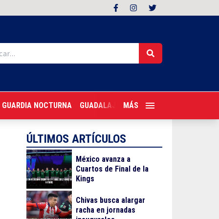
GUARDIA NOCTURNA
GUADALAJARA FOLLOW
MÁS
TRAGONES PER
ÚLTIMOS ARTÍCULOS
México avanza a
Cuartos de Final de la
Kings
Chivas busca alargar
racha en jornadas