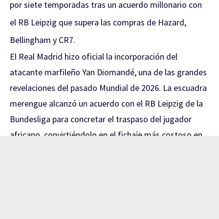
por siete temporadas tras un acuerdo millonario con
el RB Leipzig que supera las compras de Hazard,
Bellingham y CR7.
El Real Madrid hizo oficial la incorporación del
atacante marfileño Yan Diomandé, una de las grandes
revelaciones del pasado Mundial de 2026. La escuadra
merengue alcanzó un acuerdo con el RB Leipzig de la
Bundesliga para concretar el traspaso del jugador
africano, convirtiéndolo en el fichaje más costoso en
toda la historia de la institución blanca.
A través de sus canales oficiales, la entidad madrileña
confirmó el arribo del futbolista con un contrato a
largo plazo.