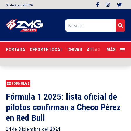
06
de
Ago
del 2026
PORTADA
DEPORTE LOCAL
CHIVAS
ATLAS
LIGA MX
MÁS
F
FORMULA 1
Fórmula 1 2025: lista oficial de
pilotos confirman a Checo Pérez
en Red Bull
14 de
Diciembre
del 2024