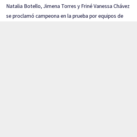
Natalia Botello, Jimena Torres y Friné Vanessa Chávez
se proclamó campeona en la prueba por equipos de
sable femenil.
El camino al oro comenzó con una contundente
victoria de
45-17 sobre El Salvador
en los Cuartos de
Final. Posteriormente, las mexicanas superaron a las
anfitrionas de República Dominicana por
45-33
en
Semifinales.
La Final ante Venezuela fue de auténtico alarido.
México llegó a estar abajo
20-10
, pero reaccionó con
un espectacular parcial de 15-3 en el quinto relevo. En
el último episodio, las mexicanas consumaron la