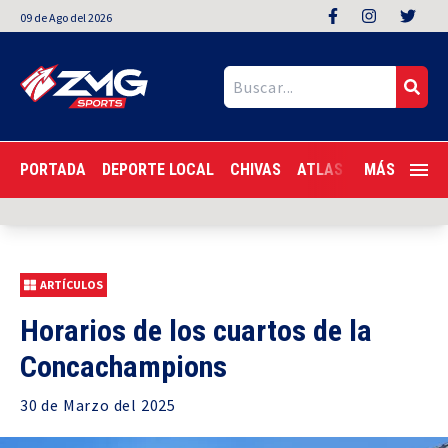
09
de
Ago
del 2026
PORTADA
DEPORTE LOCAL
CHIVAS
ATLAS
LIGA MX
MÁS
F
ARTÍCULOS
Horarios de los cuartos de la
Concachampions
30 de
Marzo
del 2025