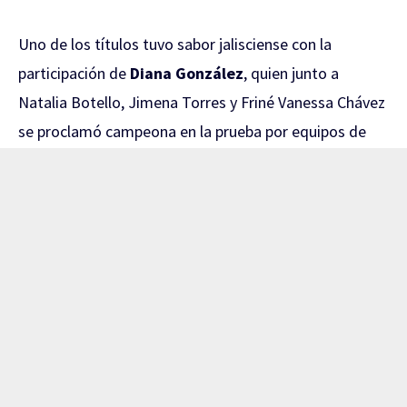
Uno de los títulos tuvo sabor jalisciense con la
participación de
Diana González
, quien junto a
Natalia Botello, Jimena Torres y Friné Vanessa Chávez
se proclamó campeona en la prueba por equipos de
sable femenil.
El camino al oro comenzó con una contundente
victoria de
45-17 sobre El Salvador
en los Cuartos de
Final. Posteriormente, las mexicanas superaron a las
anfitrionas de República Dominicana por
45-33
en
Semifinales.
La Final ante Venezuela fue de auténtico alarido.