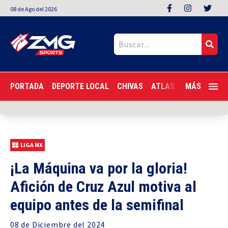
08
de
Ago
del 2026
PORTADA
DEPORTE LOCAL
CHIVAS
ATLAS
LIGA MX
MÁS
F
LIGA MX
¡La Máquina va por la gloria!
Afición de Cruz Azul motiva al
equipo antes de la semifinal
08 de
Diciembre
del 2024