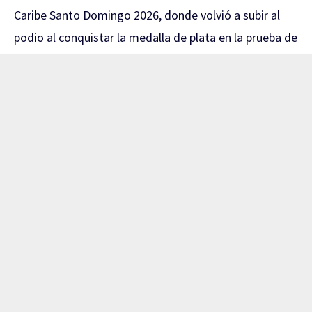
Caribe Santo Domingo 2026, donde volvió a subir al
podio al conquistar la medalla de plata en la prueba de
viga de equilibrio, ampliando así su destacada cosecha
de preseas durante la competencia regional.
Un día antes, la representante de Baja California había
conseguido el oro en salto de caballo con una
puntuación de 13.500 unidades. En esa final, Escalera
superó a su compatriota Victoria Mata, quien obtuvo
la plata, mientras que la jamaicana Jahzara Swaby
completó el podio con el bronce.
La victoria en salto de caballo representó el tercer
título centroamericano para la gimnasta mexicana en