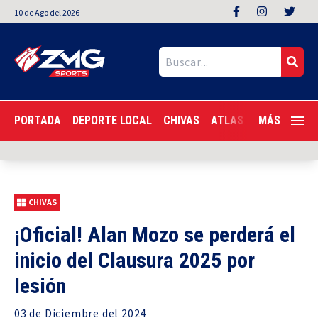
10
de
Ago
del 2026
PORTADA
DEPORTE LOCAL
CHIVAS
ATLAS
LIGA MX
MÁS
F
CHIVAS
¡Oficial! Alan Mozo se perderá el
inicio del Clausura 2025 por
lesión
03 de
Diciembre
del 2024