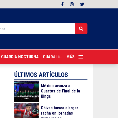
GUARDIA NOCTURNA
GUADALAJARA FOLLOW
MÁS
TRAGONES PER
ÚLTIMOS ARTÍCULOS
México avanza a
Cuartos de Final de la
Kings
Chivas busca alargar
racha en jornadas