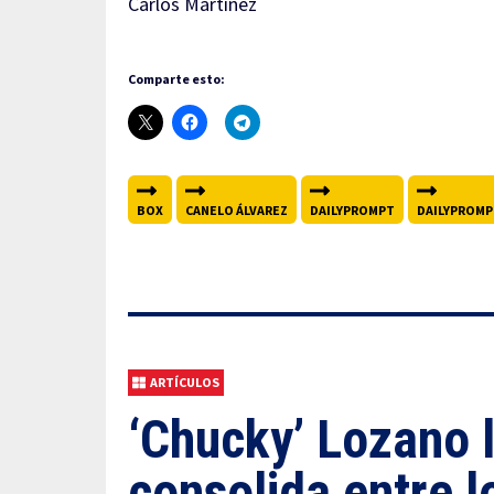
Carlos Martínez
Comparte esto:
BOX
CANELO ÁLVAREZ
DAILYPROMPT
DAILYPROMP
ARTÍCULOS
‘Chucky’ Lozano l
consolida entre l