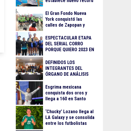
establece nuevo récord
El Gran Fondo Nueva
York conquistó las
calles de Zapopan y
Guadalajara
ESPECTACULAR ETAPA
DEL SERIAL CORRO
PORQUE QUIERO 2023 EN
LA BARRANCA DE
OBLATOS
DEFINIDOS LOS
INTEGRANTES DEL
ÓRGANO DE ANÁLISIS
PARA EL
RECONOCIMIENTO AL
Esgrima mexicana
MÉRITO DEPORTIVO
conquista dos oros y
2023
llega a 160 en Santo
Domingo
‘Chucky’ Lozano llega al
LA Galaxy y se consolida
entre los futbolistas
mejor pagados de la