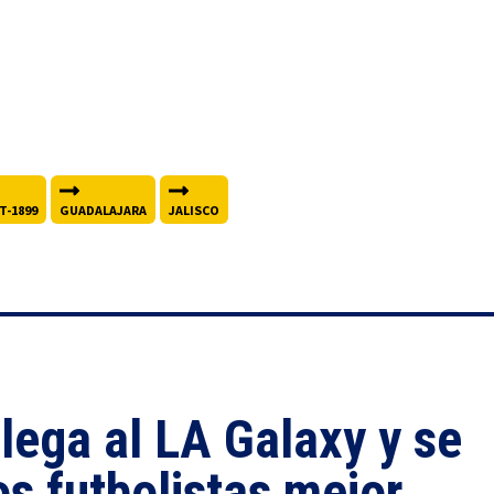
T-1899
GUADALAJARA
JALISCO
lega al LA Galaxy y se
os futbolistas mejor