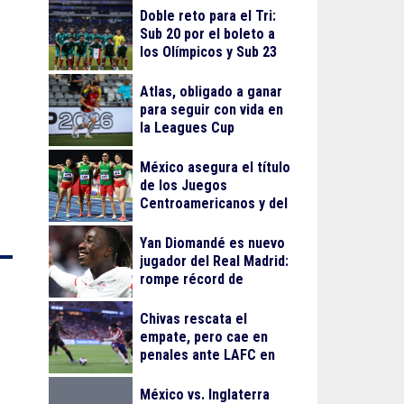
MLS
Doble reto para el Tri:
Sub 20 por el boleto a
los Olímpicos y Sub 23
por el oro en Juegos
Centroamericanos
Atlas, obligado a ganar
para seguir con vida en
la Leagues Cup
México asegura el título
de los Juegos
Centroamericanos y del
Caribe 2026
Yan Diomandé es nuevo
jugador del Real Madrid:
rompe récord de
traspaso de Cristiano
Ronaldo
Chivas rescata el
empate, pero cae en
penales ante LAFC en
su debut en Leagues
Cup
México vs. Inglaterra