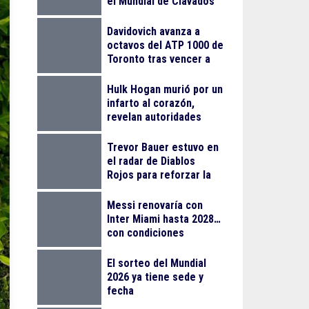
el Mundial de Clavados
en Singapur
Davidovich avanza a
octavos del ATP 1000 de
Toronto tras vencer a
Mensik
Hulk Hogan murió por un
infarto al corazón,
revelan autoridades
Trevor Bauer estuvo en
el radar de Diablos
Rojos para reforzar la
rotación en playoffs
Messi renovaría con
Inter Miami hasta 2028…
con condiciones
El sorteo del Mundial
2026 ya tiene sede y
fecha