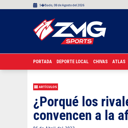
S�bado
,
08
de
Agosto
del 2026
PORTADA
DEPORTE LOCAL
CHIVAS
ATLAS
ARTÍCULOS
¿Porqué los rival
convencen a la af