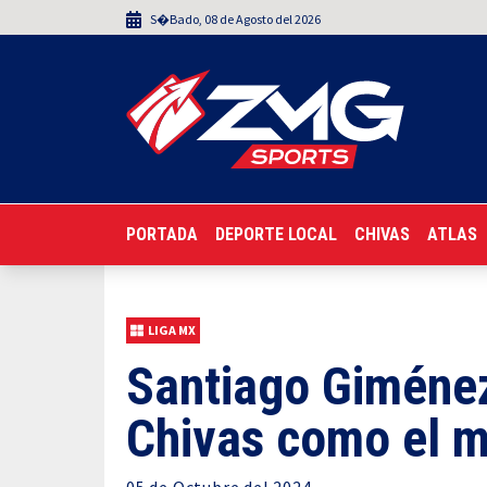
S�bado
,
08
de
Agosto
del 2026
PORTADA
DEPORTE LOCAL
CHIVAS
ATLAS
LIGA MX
Santiago Giménez
Chivas como el m