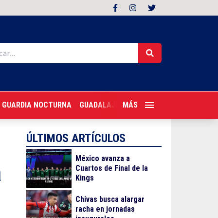
GUARDIA NOCTURNA
GUADALAJARA FOLLOW
MÁS
TRAGONES PER
ÚLTIMOS ARTÍCULOS
México avanza a
a
Cuartos de Final de la
Kings
Chivas busca alargar
racha en jornadas