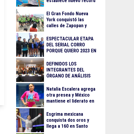
establece nuevo récord
El Gran Fondo Nueva
York conquistó las
calles de Zapopan y
Guadalajara
ESPECTACULAR ETAPA
DEL SERIAL CORRO
PORQUE QUIERO 2023 EN
LA BARRANCA DE
OBLATOS
DEFINIDOS LOS
INTEGRANTES DEL
ÓRGANO DE ANÁLISIS
PARA EL
RECONOCIMIENTO AL
Natalia Escalera agrega
MÉRITO DEPORTIVO
otra presea y México
2023
mantiene el liderato en
Santo Domingo 2026
Esgrima mexicana
conquista dos oros y
llega a 160 en Santo
Domingo