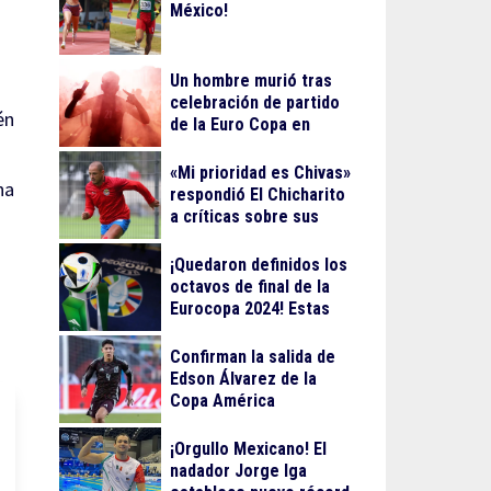
México!
Un hombre murió tras
celebración de partido
én
de la Euro Copa en
Berlín
«Mi prioridad es Chivas»
ha
respondió El Chicharito
a críticas sobre sus
streamings
¡Quedaron definidos los
octavos de final de la
Eurocopa 2024! Estas
serán las fechas
Confirman la salida de
Edson Álvarez de la
Copa América
¡Orgullo Mexicano! El
nadador Jorge Iga