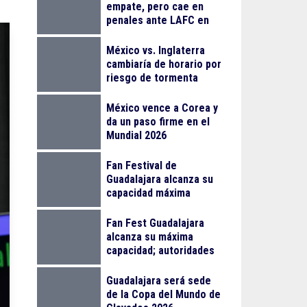
empate, pero cae en
penales ante LAFC en
su debut en Leagues
Cup
México vs. Inglaterra
cambiaría de horario por
riesgo de tormenta
eléctrica
México vence a Corea y
da un paso firme en el
Mundial 2026
Fan Festival de
Guadalajara alcanza su
capacidad máxima
Fan Fest Guadalajara
alcanza su máxima
capacidad; autoridades
llaman a planear la visita
Guadalajara será sede
de la Copa del Mundo de