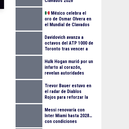
Clavados 2026
México celebra el
oro de Osmar Olvera en
el Mundial de Clavados
en Singapur
Davidovich avanza a
octavos del ATP 1000 de
Toronto tras vencer a
Mensik
Hulk Hogan murió por un
infarto al corazón,
revelan autoridades
Trevor Bauer estuvo en
el radar de Diablos
Rojos para reforzar la
rotación en playoffs
Messi renovaría con
Inter Miami hasta 2028…
con condiciones