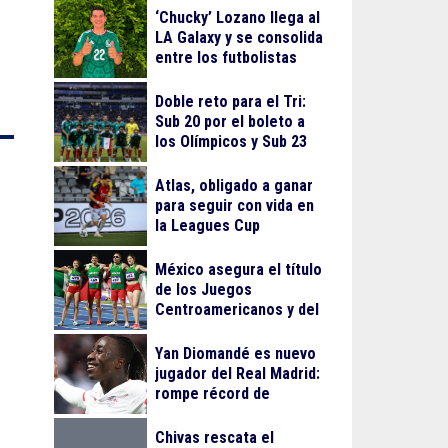
‘Chucky’ Lozano llega al
LA Galaxy y se consolida
entre los futbolistas
mejor pagados de la
MLS
Doble reto para el Tri:
Sub 20 por el boleto a
los Olímpicos y Sub 23
por el oro en Juegos
Centroamericanos
Atlas, obligado a ganar
para seguir con vida en
la Leagues Cup
México asegura el título
de los Juegos
Centroamericanos y del
Caribe 2026
Yan Diomandé es nuevo
jugador del Real Madrid:
rompe récord de
traspaso de Cristiano
Ronaldo
Chivas rescata el