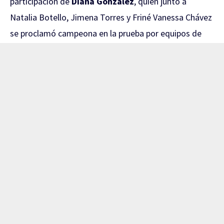
participación de
Diana González
, quien junto a
Natalia Botello, Jimena Torres y Friné Vanessa Chávez
se proclamó campeona en la prueba por equipos de
sable femenil.
El camino al oro comenzó con una contundente
victoria de
45-17 sobre El Salvador
en los Cuartos de
Final. Posteriormente, las mexicanas superaron a las
anfitrionas de República Dominicana por
45-33
en
Semifinales.
La Final ante Venezuela fue de auténtico alarido.
México llegó a estar abajo
20-10
, pero reaccionó con
un espectacular parcial de 15-3 en el quinto relevo. En