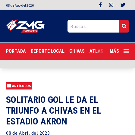
08
de
Ago
del 2026
PORTADA
DEPORTE LOCAL
CHIVAS
ATLAS
LIGA MX
MÁS
F
ARTÍCULOS
SOLITARIO GOL LE DA EL
TRIUNFO A CHIVAS EN EL
ESTADIO AKRON
08 de
Abril
del 2023