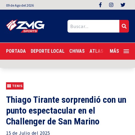
09
de
Ago
del 2026
PORTADA
DEPORTE LOCAL
CHIVAS
ATLAS
LIGA MX
MÁS
F
TENIS
Thiago Tirante sorprendió con un
punto espectacular en el
Challenger de San Marino
15 de
Julio
del 2025