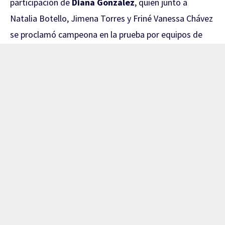
participación de
Diana González
, quien junto a
Natalia Botello, Jimena Torres y Friné Vanessa Chávez
se proclamó campeona en la prueba por equipos de
sable femenil.
El camino al oro comenzó con una contundente
victoria de
45-17 sobre El Salvador
en los Cuartos de
Final. Posteriormente, las mexicanas superaron a las
anfitrionas de República Dominicana por
45-33
en
Semifinales.
La Final ante Venezuela fue de auténtico alarido.
México llegó a estar abajo
20-10
, pero reaccionó con
un espectacular parcial de 15-3 en el quinto relevo. En