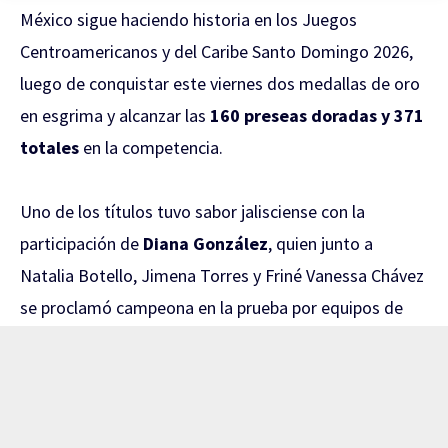
México sigue haciendo historia en los Juegos
Centroamericanos y del Caribe Santo Domingo 2026,
luego de conquistar este viernes dos medallas de oro
en esgrima y alcanzar las
160 preseas doradas y 371
totales
en la competencia.
Uno de los títulos tuvo sabor jalisciense con la
participación de
Diana González
, quien junto a
Natalia Botello, Jimena Torres y Friné Vanessa Chávez
se proclamó campeona en la prueba por equipos de
sable femenil.
El camino al oro comenzó con una contundente
victoria de
45-17 sobre El Salvador
en los Cuartos de