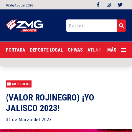
08
de
Ago
del 2026
PORTADA
DEPORTE LOCAL
CHIVAS
ATLAS
LIGA MX
MÁS
F
ARTÍCULOS
(VALOR ROJINEGRO) ¡YO
JALISCO 2023!
31 de
Marzo
del 2023