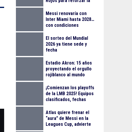
Rojos para reforzar la
rotación en playoffs
Messi renovaría con
Inter Miami hasta 2028…
con condiciones
El sorteo del Mundial
2026 ya tiene sede y
fecha
Estadio Akron: 15 años
proyectando el orgullo
rojiblanco al mundo
¡Comienzan los playoffs
de la LMB 2025! Equipos
clasificados, fechas
clave y formato
Atlas quiere frenar el
“aura” de Messi en la
Leagues Cup, advierte
Gonzalo Pineda