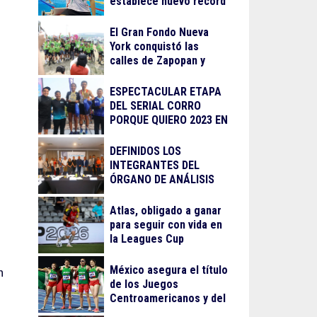
establece nuevo récord
El Gran Fondo Nueva
York conquistó las
calles de Zapopan y
Guadalajara
ESPECTACULAR ETAPA
DEL SERIAL CORRO
PORQUE QUIERO 2023 EN
LA BARRANCA DE
OBLATOS
DEFINIDOS LOS
INTEGRANTES DEL
ÓRGANO DE ANÁLISIS
PARA EL
RECONOCIMIENTO AL
Atlas, obligado a ganar
MÉRITO DEPORTIVO
para seguir con vida en
2023
la Leagues Cup
México asegura el título
n
de los Juegos
Centroamericanos y del
Caribe 2026