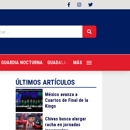
GUARDIA NOCTURNA
GUADALAJARA FOLLOW
MÁS
TRAGONES PER
ÚLTIMOS ARTÍCULOS
México avanza a
Cuartos de Final de la
Kings
Chivas busca alargar
racha en jornadas