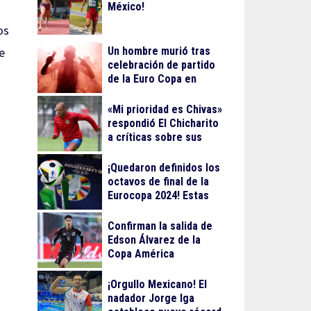
México!
os
Un hombre murió tras
e
celebración de partido
de la Euro Copa en
Berlín
«Mi prioridad es Chivas»
respondió El Chicharito
a críticas sobre sus
streamings
¡Quedaron definidos los
octavos de final de la
Eurocopa 2024! Estas
serán las fechas
Confirman la salida de
Edson Álvarez de la
Copa América
¡Orgullo Mexicano! El
nadador Jorge Iga