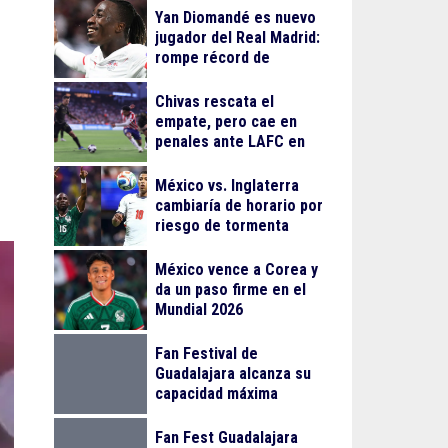
Yan Diomandé es nuevo
jugador del Real Madrid:
rompe récord de
traspaso de Cristiano
Ronaldo
Chivas rescata el
empate, pero cae en
penales ante LAFC en
su debut en Leagues
Cup
México vs. Inglaterra
cambiaría de horario por
riesgo de tormenta
eléctrica
México vence a Corea y
da un paso firme en el
Mundial 2026
Fan Festival de
Guadalajara alcanza su
capacidad máxima
Fan Fest Guadalajara