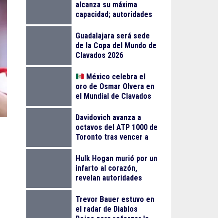
alcanza su máxima
capacidad; autoridades
llaman a planear la visita
Guadalajara será sede
de la Copa del Mundo de
Clavados 2026
México celebra el
oro de Osmar Olvera en
el Mundial de Clavados
en Singapur
Davidovich avanza a
octavos del ATP 1000 de
Toronto tras vencer a
Mensik
Hulk Hogan murió por un
infarto al corazón,
revelan autoridades
Trevor Bauer estuvo en
el radar de Diablos