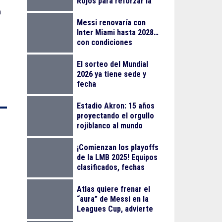
Rojos para reforzar la
a
rotación en playoffs
Messi renovaría con
Inter Miami hasta 2028…
con condiciones
El sorteo del Mundial
2026 ya tiene sede y
fecha
Estadio Akron: 15 años
proyectando el orgullo
rojiblanco al mundo
¡Comienzan los playoffs
de la LMB 2025! Equipos
clasificados, fechas
clave y formato
Atlas quiere frenar el
“aura” de Messi en la
Leagues Cup, advierte
Gonzalo Pineda