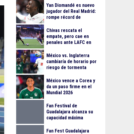
Yan Diomandé es nuevo
jugador del Real Madrid:
rompe récord de
traspaso de Cristiano
Ronaldo
Chivas rescata el
empate, pero cae en
penales ante LAFC en
su debut en Leagues
Cup
México vs. Inglaterra
cambiaría de horario por
riesgo de tormenta
eléctrica
México vence a Corea y
da un paso firme en el
Mundial 2026
Fan Festival de
Guadalajara alcanza su
capacidad máxima
Fan Fest Guadalajara