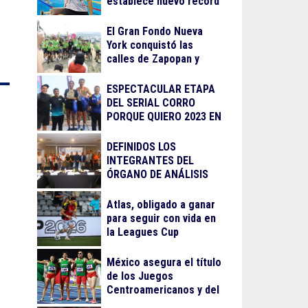
establece nuevo récord
El Gran Fondo Nueva
York conquistó las
calles de Zapopan y
Guadalajara
ESPECTACULAR ETAPA
DEL SERIAL CORRO
PORQUE QUIERO 2023 EN
LA BARRANCA DE
OBLATOS
DEFINIDOS LOS
INTEGRANTES DEL
ÓRGANO DE ANÁLISIS
PARA EL
RECONOCIMIENTO AL
Atlas, obligado a ganar
MÉRITO DEPORTIVO
para seguir con vida en
2023
la Leagues Cup
México asegura el título
de los Juegos
Centroamericanos y del
Caribe 2026