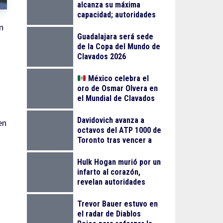
alcanza su máxima
capacidad; autoridades
llaman a planear la visita
n
Guadalajara será sede
de la Copa del Mundo de
Clavados 2026
México celebra el
oro de Osmar Olvera en
el Mundial de Clavados
en Singapur
Davidovich avanza a
en
octavos del ATP 1000 de
Toronto tras vencer a
Mensik
Hulk Hogan murió por un
infarto al corazón,
revelan autoridades
Trevor Bauer estuvo en
el radar de Diablos