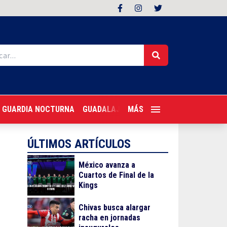
GUARDIA NOCTURNA
GUADALAJARA FOLLOW
MÁS
TRAGONES PER
ÚLTIMOS ARTÍCULOS
México avanza a
Cuartos de Final de la
Kings
Chivas busca alargar
racha en jornadas