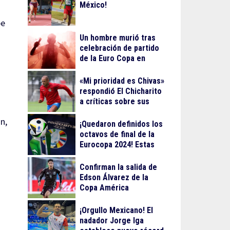
México!
be
Un hombre murió tras
celebración de partido
de la Euro Copa en
Berlín
«Mi prioridad es Chivas»
respondió El Chicharito
a críticas sobre sus
streamings
n,
¡Quedaron definidos los
octavos de final de la
Eurocopa 2024! Estas
serán las fechas
Confirman la salida de
Edson Álvarez de la
Copa América
¡Orgullo Mexicano! El
nadador Jorge Iga